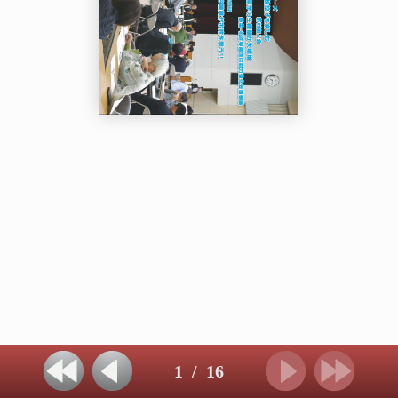
1
/
16