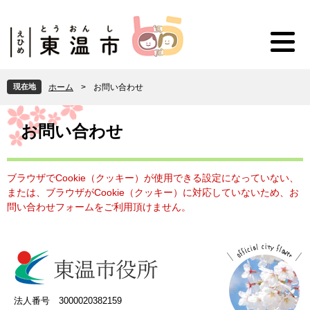
ペ
メ
ー
ニ
ジ
ュ
の
ー
先
を
頭
飛
現在地
ホーム
>
お問い合わせ
で
ば
す
し
本
。
て
文
お問い合わせ
本
文
へ
ブラウザでCookie（クッキー）が使用できる設定になっていない、
または、ブラウザがCookie（クッキー）に対応していないため、お
問い合わせフォームをご利用頂けません。
法人番号 3000020382159