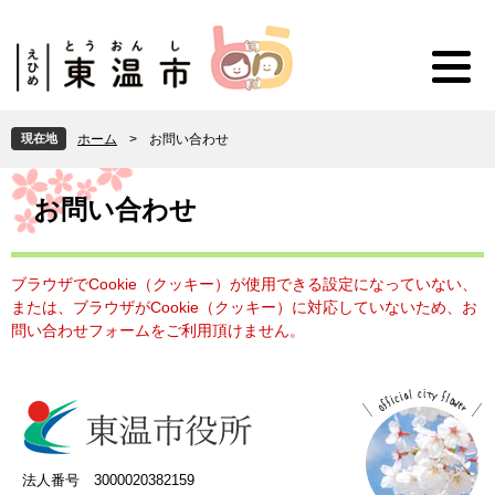
ペ
メ
ー
ニ
ジ
ュ
の
ー
先
を
頭
飛
現在地
ホーム
>
お問い合わせ
で
ば
す
し
本
。
て
文
お問い合わせ
本
文
へ
ブラウザでCookie（クッキー）が使用できる設定になっていない、
または、ブラウザがCookie（クッキー）に対応していないため、お
問い合わせフォームをご利用頂けません。
法人番号 3000020382159