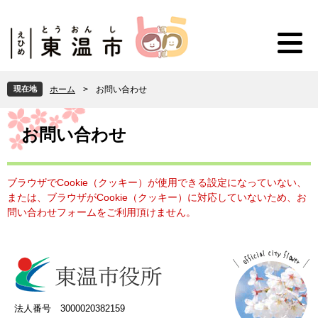
ペ
メ
ー
ニ
ジ
ュ
の
ー
先
を
頭
飛
現在地
ホーム
>
お問い合わせ
で
ば
す
し
本
。
て
文
お問い合わせ
本
文
へ
ブラウザでCookie（クッキー）が使用できる設定になっていない、
または、ブラウザがCookie（クッキー）に対応していないため、お
問い合わせフォームをご利用頂けません。
法人番号 3000020382159