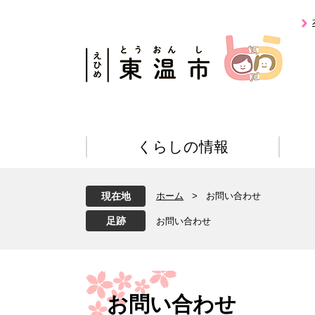
ペ
メ
ー
ニ
ジ
ュ
の
ー
先
を
頭
飛
で
ば
す
し
。
て
くらしの情報
本
文
へ
現在地
ホーム
>
お問い合わせ
お問い合わせ
本
文
お問い合わせ