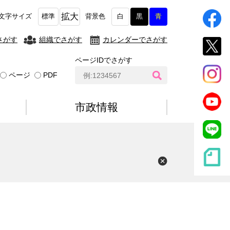
拡大
文字サイズ
標準
背景色
白
黒
青
さがす
組織でさがす
カレンダーでさがす
ページIDでさがす
ペ
ページ
PDF
ー
ジ
I
市政情報
D
検
索