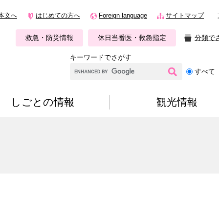
本文へ
はじめての方へ
Foreign language
サイトマップ
救急・防災情報
休日当番医・救急指定
分類で
キーワードでさがす
G
すべて
o
o
g
しごとの情報
観光情報
l
e
カ
ス
タ
ム
検
索