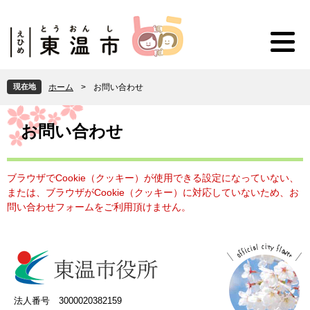
ペ
メ
ー
ニ
ジ
ュ
の
ー
先
を
頭
飛
現在地
ホーム
>
お問い合わせ
で
ば
す
し
本
。
て
文
お問い合わせ
本
文
へ
ブラウザでCookie（クッキー）が使用できる設定になっていない、
または、ブラウザがCookie（クッキー）に対応していないため、お
問い合わせフォームをご利用頂けません。
法人番号 3000020382159