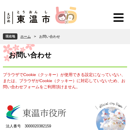
ペ
メ
ー
ニ
ジ
ュ
の
ー
先
を
頭
飛
現在地
ホーム
>
お問い合わせ
で
ば
す
し
本
。
て
文
お問い合わせ
本
文
へ
ブラウザでCookie（クッキー）が使用できる設定になっていない、
または、ブラウザがCookie（クッキー）に対応していないため、お
問い合わせフォームをご利用頂けません。
法人番号 3000020382159