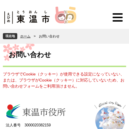
ペ
メ
ー
ニ
ジ
ュ
の
ー
先
を
頭
飛
現在地
ホーム
>
お問い合わせ
で
ば
す
し
本
。
て
文
お問い合わせ
本
文
へ
ブラウザでCookie（クッキー）が使用できる設定になっていない、
または、ブラウザがCookie（クッキー）に対応していないため、お
問い合わせフォームをご利用頂けません。
法人番号 3000020382159