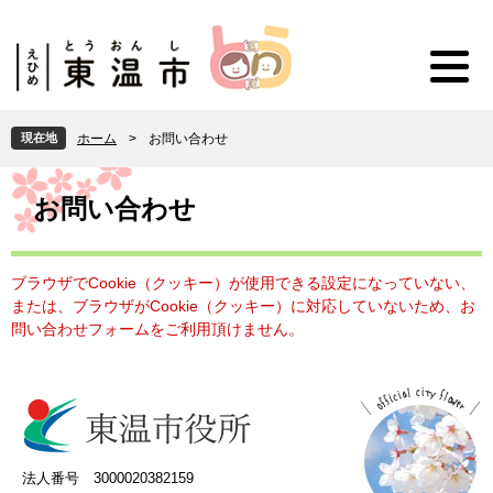
ペ
メ
ー
ニ
ジ
ュ
の
ー
先
を
頭
飛
現在地
ホーム
>
お問い合わせ
で
ば
す
し
本
。
て
文
お問い合わせ
本
文
へ
ブラウザでCookie（クッキー）が使用できる設定になっていない、
または、ブラウザがCookie（クッキー）に対応していないため、お
問い合わせフォームをご利用頂けません。
法人番号 3000020382159