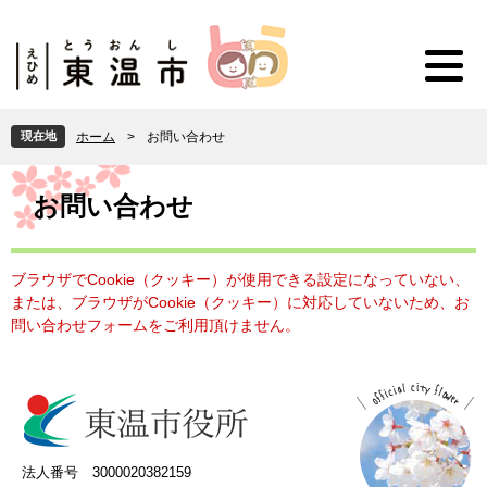
ペ
メ
ー
ニ
ジ
ュ
の
ー
先
を
頭
飛
現在地
ホーム
>
お問い合わせ
で
ば
す
し
本
。
て
文
お問い合わせ
本
文
へ
ブラウザでCookie（クッキー）が使用できる設定になっていない、
または、ブラウザがCookie（クッキー）に対応していないため、お
問い合わせフォームをご利用頂けません。
法人番号 3000020382159