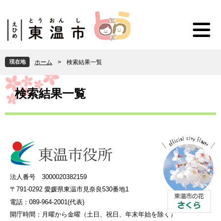
ペ
メ
ー
ニ
ジ
ュ
の
ー
先
を
頭
飛
現在地
ホーム
>
検索結果一覧
で
ば
す
し
本
。
て
文
検索結果一覧
本
文
へ
法人番号 3000020382159
〒791-0292 愛媛県東温市見奈良530番地1
電話：089-964-2001(代表)
開庁時間：
月曜から金曜（土日、祝日、年末年始を除く）