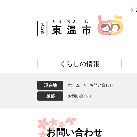
ペ
メ
ー
ニ
ジ
ュ
の
ー
先
を
頭
飛
で
ば
す
し
。
て
くらしの情報
本
文
へ
現在地
ホーム
>
お問い合わせ
お問い合わせ
本
文
お問い合わせ