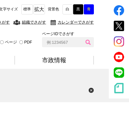
拡大
文字サイズ
標準
背景色
白
黒
青
さがす
組織でさがす
カレンダーでさがす
ページIDでさがす
ペ
ページ
PDF
ー
ジ
I
市政情報
D
検
索