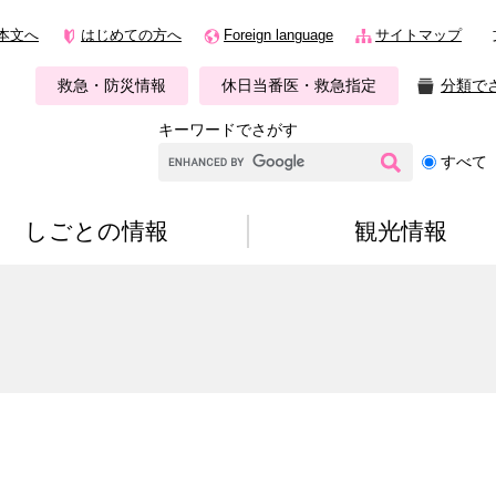
本文へ
はじめての方へ
Foreign language
サイトマップ
救急・防災情報
休日当番医・救急指定
分類で
キーワードでさがす
G
すべて
o
o
g
しごとの情報
観光情報
l
e
カ
ス
タ
ム
検
索