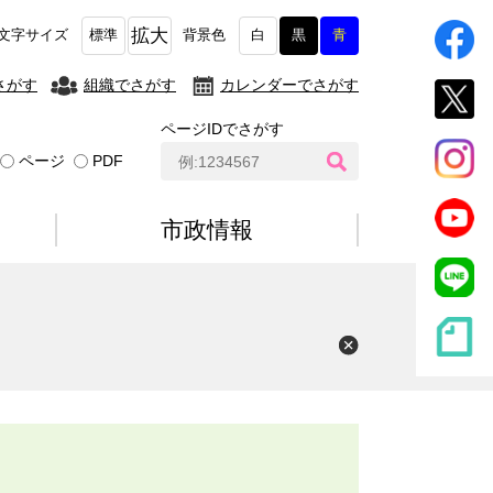
拡大
文字サイズ
標準
背景色
白
黒
青
さがす
組織でさがす
カレンダーでさがす
ページIDでさがす
ペ
ページ
PDF
ー
ジ
I
市政情報
D
検
索