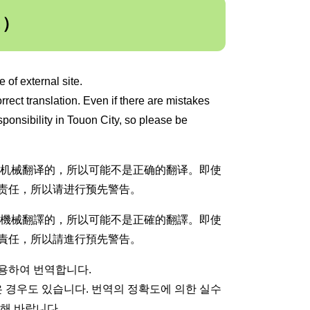
ス）
 of external site.
rrect translation. Even if there are mistakes
ponsibility in Touon City, so please be
是机械翻译的，所以可能不是正确的翻译。即使
责任，所以请进行预先警告。
是機械翻譯的，所以可能不是正確的翻譯。即使
責任，所以請進行預先警告。
이용하여 번역합니다.
 경우도 있습니다. 번역의 정확도에 의한 실수
해 바랍니다.