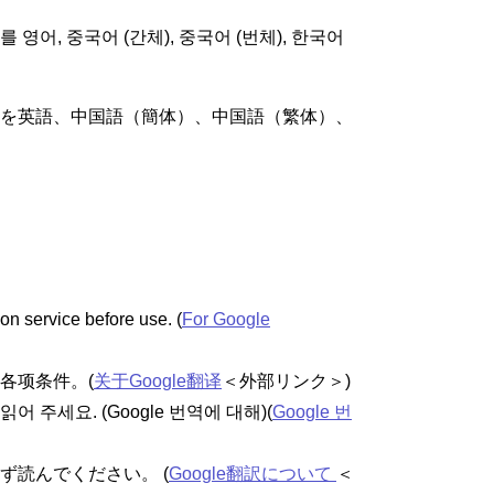
 영어, 중국어 (간체), 중국어 (번체), 한국어
イトを英語、中国語（簡体）、中国語（繁体）、
on service before use. (
For Google
各项条件。(
关于Google翻译
＜外部リンク＞
)
어 주세요. (Google 번역에 대해)(
Google 번
ず読んでください。 (
Google翻訳について
＜