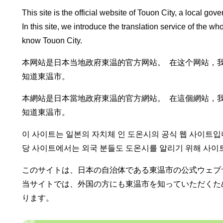
This site is the official website of Touon City, a local go
In this site, we introduce the translation service of the who
know Touon City.
本网站是日本当地政府東温的官方网站。 在这个网站，
知道東温市。
本網站是日本當地政府東温的官方網站。 在這個網站，
知道東温市。
이 사이트는 일본의 자치체 인 도온시의 공식 웹 사이트입
당 사이트에서는 외국 분들도 도온시를 알리기 위해 사이
このサイトは、日本の自治体である東温市の公式ウェブ
当サイトでは、外国の方にも東温市を知っていただくた
ります。