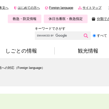
本文へ
はじめての方へ
Foreign language
サイトマップ
救急・防災情報
休日当番医・救急指定
分類で
キーワードでさがす
G
すべて
o
o
g
しごとの情報
観光情報
l
e
カ
への対応（Foreign language）
ス
タ
ム
検
索