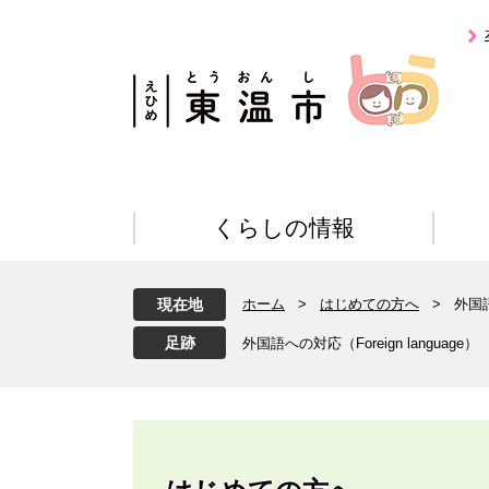
ペ
メ
ー
ニ
ジ
ュ
の
ー
先
を
頭
飛
で
ば
す
し
。
て
くらしの情報
本
文
へ
現在地
ホーム
>
はじめての方へ
>
外国語
外国語への対応（Foreign language）