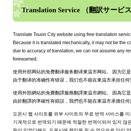
Translation Service （翻訳サービ
Translate Touon City website using free translation service
Because it is translated mechanically, it may not be the co
due to accuracy of translation, we can not assume any res
forewarned.
使用外部网站的免费翻译服务翻译東温市网站。 因为它
由于翻译的准确性有错误，我们也不能在東温市承担任何
使用外部網站的免費翻譯服務翻譯東温市網站。 因為它
由於翻譯的準確性有錯誤，我們也不能在東温市承擔任何
도온시 웹 사이트를 외부 사이트의 무료 번역 서비스를 
기계적으로 번역되기 때문에 적절한 번역이되어 있지 않은
등이 있었다해도, 도온시에 책임을 질 수 없으므로 미리 양