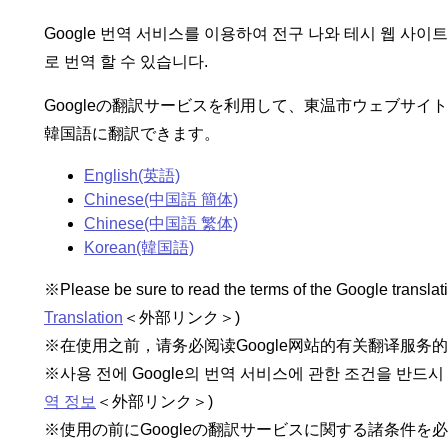
Google 번역 서비스를 이용하여 전구 나와 테시 웹 사이트를
로 번역 할 수 있습니다.
Googleの翻訳サービスを利用して、東温市ウェブサ
韓国語に翻訳できます。
English(英語)
Chinese(中国語 簡体)
Chinese(中国語 繁体)
Korean(韓国語)
※Please be sure to read the terms of the Google translati
Translation
＜外部リンク＞
)
※在使用之前，请务必阅读Google网站的有关翻译服务的
※사용 전에 Google의 번역 서비스에 관한 조건을 반드시 읽
역 정보
＜外部リンク＞
)
※使用の前にGoogleの翻訳サービスに関する諸条件を必