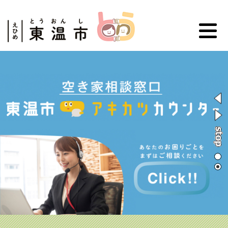
ペ
メ
ー
ニ
ジ
ュ
の
ー
先
を
本
頭
飛
文
で
ば
す
し
。
て
本
文
へ