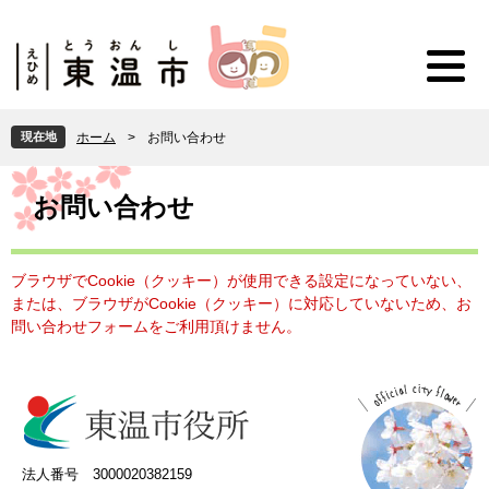
ペ
メ
ー
ニ
ジ
ュ
の
ー
先
を
頭
飛
現在地
ホーム
>
お問い合わせ
で
ば
す
し
本
。
て
文
お問い合わせ
本
文
へ
ブラウザでCookie（クッキー）が使用できる設定になっていない、
または、ブラウザがCookie（クッキー）に対応していないため、お
問い合わせフォームをご利用頂けません。
法人番号 3000020382159