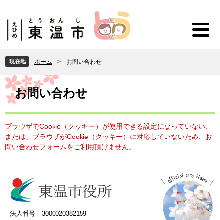
ペ
メ
ー
ニ
ジ
ュ
の
ー
先
を
頭
飛
現在地
ホーム
>
お問い合わせ
で
ば
す
し
本
。
て
文
お問い合わせ
本
文
へ
ブラウザでCookie（クッキー）が使用できる設定になっていない、
または、ブラウザがCookie（クッキー）に対応していないため、お
問い合わせフォームをご利用頂けません。
法人番号 3000020382159