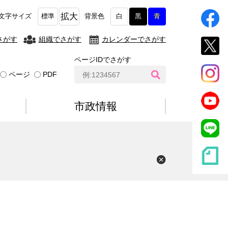
拡大
文字サイズ
標準
背景色
白
黒
青
さがす
組織でさがす
カレンダーでさがす
ページIDでさがす
ペ
ページ
PDF
ー
ジ
I
市政情報
D
検
索