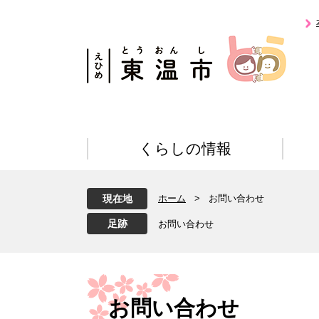
ペ
メ
ー
ニ
ジ
ュ
の
ー
先
を
頭
飛
で
ば
す
し
。
て
くらしの情報
本
文
へ
現在地
ホーム
>
お問い合わせ
お問い合わせ
本
文
お問い合わせ