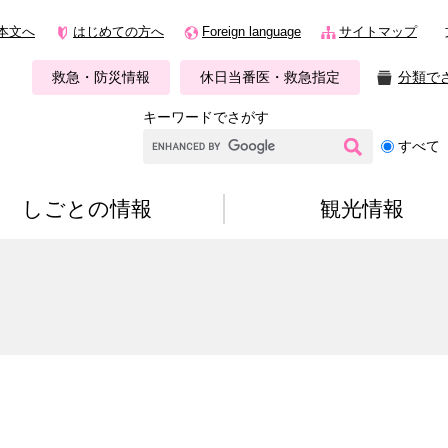
本文へ
はじめての方へ
Foreign language
サイトマップ
救急・防災情報
休日当番医・救急指定
分類で
キーワードでさがす
G
すべて
o
o
g
しごとの情報
観光情報
l
e
カ
ス
タ
ム
検
索