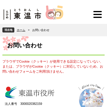
ペ
メ
ー
ニ
ジ
ュ
の
ー
先
を
頭
飛
現在地
ホーム
>
お問い合わせ
で
ば
す
し
本
。
て
文
お問い合わせ
本
文
へ
ブラウザでCookie（クッキー）が使用できる設定になっていない、
または、ブラウザがCookie（クッキー）に対応していないため、お
問い合わせフォームをご利用頂けません。
法人番号 3000020382159