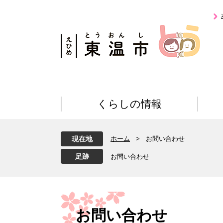
ペ
メ
ー
ニ
ジ
ュ
の
ー
先
を
頭
飛
で
ば
す
し
。
て
くらしの情報
本
文
へ
現在地
ホーム
>
お問い合わせ
お問い合わせ
本
文
お問い合わせ