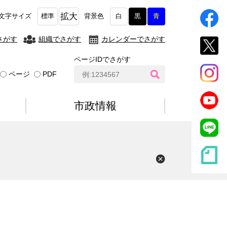
拡大
文字サイズ
標準
背景色
白
黒
青
さがす
組織でさがす
カレンダーでさがす
ページIDでさがす
ペ
ページ
PDF
ー
ジ
I
市政情報
D
検
索