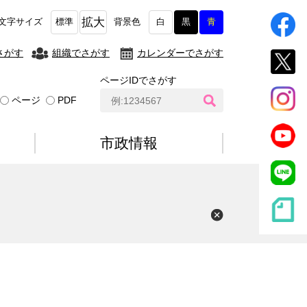
拡大
文字サイズ
標準
背景色
白
黒
青
さがす
組織でさがす
カレンダーでさがす
ページIDでさがす
ペ
ページ
PDF
ー
ジ
I
市政情報
D
検
索