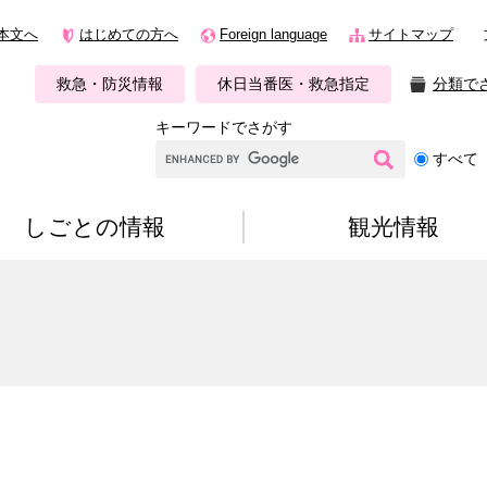
本文へ
はじめての方へ
Foreign language
サイトマップ
救急・防災情報
休日当番医・救急指定
分類で
キーワードでさがす
G
すべて
o
o
g
しごとの情報
観光情報
l
e
カ
ス
タ
ム
検
索