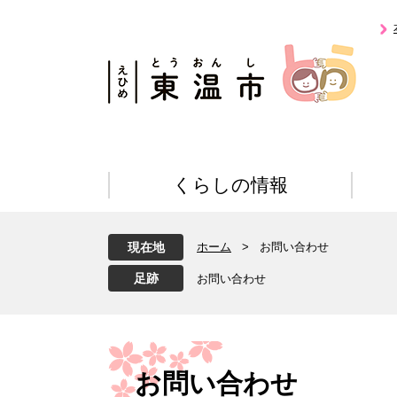
ペ
メ
ー
ニ
ジ
ュ
の
ー
先
を
頭
飛
で
ば
す
し
。
て
くらしの情報
本
文
へ
現在地
ホーム
>
お問い合わせ
お問い合わせ
本
文
お問い合わせ