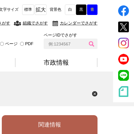
拡大
文字サイズ
標準
背景色
白
黒
青
さがす
組織でさがす
カレンダーでさがす
ページIDでさがす
ペ
ページ
PDF
ー
ジ
I
市政情報
D
検
索
関連情報