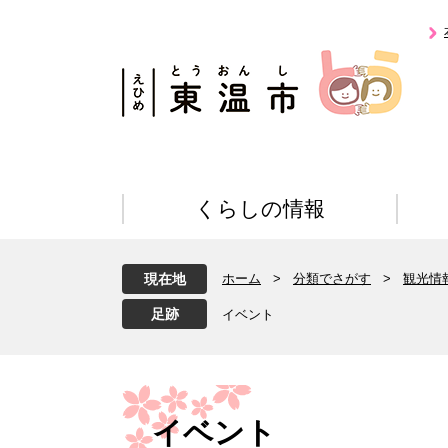
ペ
メ
ー
ニ
ジ
ュ
の
ー
先
を
頭
飛
で
ば
す
し
。
て
くらしの情報
本
文
へ
現在地
ホーム
>
分類でさがす
>
観光情
イベント
本
文
イベント