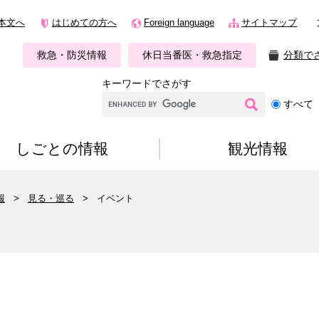
本文へ
はじめての方へ
Foreign language
サイトマップ
救急・防災情報
休日当番医・救急指定
分類で
キーワードでさがす
G
すべて
o
o
g
しごとの情報
観光情報
l
e
カ
報
>
見る・巡る
>
イベント
ス
タ
ム
検
索