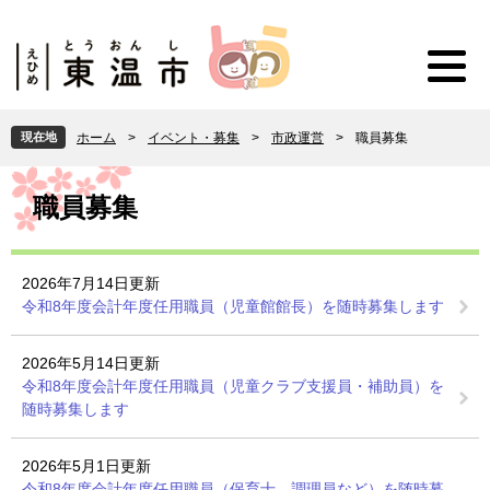
ペ
メ
ー
ニ
ジ
ュ
の
ー
先
を
頭
飛
現在地
ホーム
>
イベント・募集
>
市政運営
>
職員募集
で
ば
す
し
本
。
て
文
職員募集
本
文
へ
2026年7月14日更新
令和8年度会計年度任用職員（児童館館長）を随時募集します
2026年5月14日更新
令和8年度会計年度任用職員（児童クラブ支援員・補助員）を
随時募集します
2026年5月1日更新
令和8年度会計年度任用職員（保育士、調理員など）を随時募