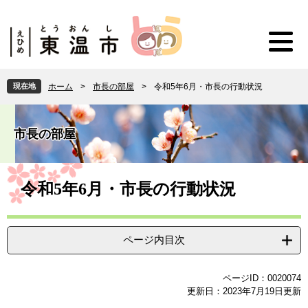
ペ
メ
ー
ニ
ジ
ュ
の
ー
先
を
頭
飛
現在地
ホーム
>
市長の部屋
>
令和5年6月・市長の行動状況
で
ば
す
し
。
て
市長の部屋
本
文
へ
本
文
令和5年6月・市長の行動状況
ページ内目次
ページID：0020074
更新日：2023年7月19日更新