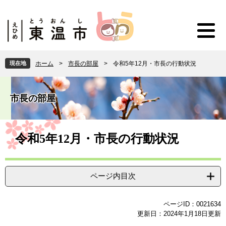
ペ
メ
ー
ニ
ジ
ュ
の
ー
先
を
頭
飛
現在地
ホーム
>
市長の部屋
>
令和5年12月・市長の行動状況
で
ば
す
し
。
て
市長の部屋
本
文
へ
本
文
令和5年12月・市長の行動状況
ページ内目次
ページID：0021634
更新日：2024年1月18日更新