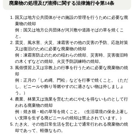
廃棄物の処理及び清掃に関する法律施行令第14条
国又は地方公共団体がその施設の管理を行うために必要な廃
棄物の焼却
例：国又は地方公共団体が河川敷や道路そばの草を焼くこ
と。
震災、風水害、火災、凍霜害その他の災害の予防、応急対策
又は復旧のために必要な廃棄物の焼却
例：凍霜害防止のための稲わらの焼却、災害時、災害復旧時
の木くずなどの焼却、火災予防訓練時の焼却。
風俗慣習上又は宗教上の行事を行うために必要な廃棄物の焼
却
例：正月の「しめ縄、門松」などを行事で焼くこと。（ただ
し、ビニールや飾り等燃やすのに適さない物は外しましょ
う。）
農業、林業又は漁業を営むためにやむを得ないものとして行
われる廃棄物の焼却
例：焼き畑・畦の草等を焼くこと。（生活環境の保全上著し
い支障を生ずる廃ビニールの焼却は禁止されています。）
たき火、その他日常生活を営む上で通常行われる廃棄物の焼
却であって、軽微なもの。