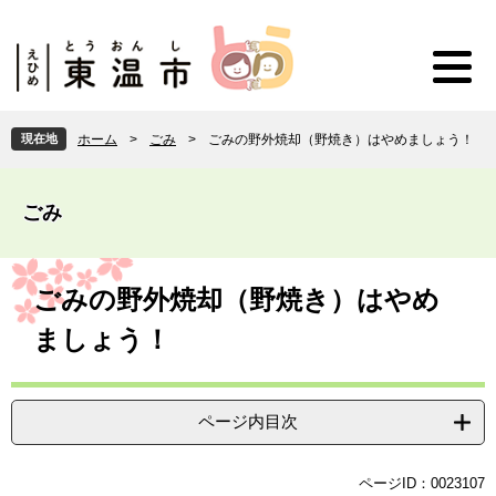
ペ
メ
ー
ニ
ジ
ュ
の
ー
先
を
頭
飛
現在地
ホーム
>
ごみ
>
ごみの野外焼却（野焼き）はやめましょう！
で
ば
す
し
。
て
ごみ
本
文
へ
本
文
ごみの野外焼却（野焼き）はやめ
ましょう！
ページ内目次
ページID：0023107