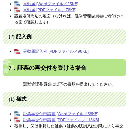
異動届 [Wordファイル／25KB]
異動届 [PDFファイル／78KB]
設置場所周辺の地図（なければ、選挙管理委員会に備付けの
地図で確認します)
(2) 記入例
異動届記入例 [PDFファイル／98KB]
7．証票の再交付を受ける場合
選挙管理委員会に以下の書類を提出してください。
(1) 様式
証票再交付申請書 [Wordファイル／58KB]
証票再交付申請書 [PDFファイル／118KB]
破損し、又は損耗した証票（証票の破損又は損耗により再交