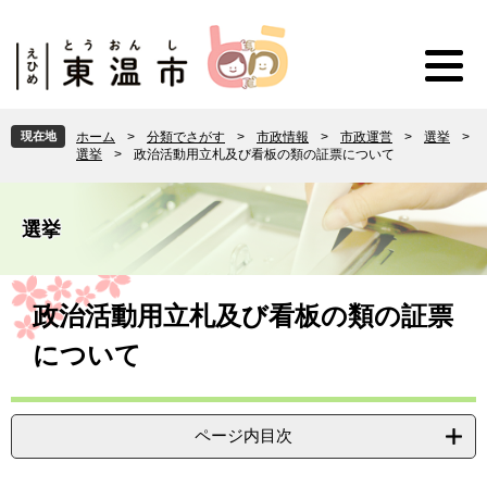
ペ
メ
ー
ニ
ジ
ュ
の
ー
先
を
頭
飛
現在地
ホーム
>
分類でさがす
>
市政情報
>
市政運営
>
選挙
>
で
ば
選挙
>
政治活動用立札及び看板の類の証票について
す
し
。
て
本
選挙
文
へ
本
文
政治活動用立札及び看板の類の証票
について
ページ内目次