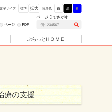
拡大
文字サイズ
標準
背景色
白
黒
青
ページIDでさがす
ペ
ページ
PDF
ー
ジ
ぷらっと
HOME
I
D
検
索
治療の支援