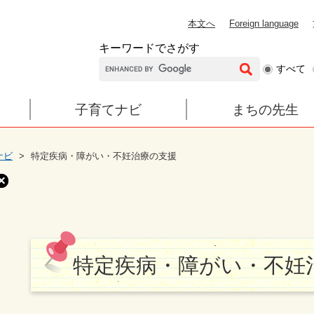
本文へ
Foreign language
キーワードでさがす
G
すべて
o
o
子育てナビ
まちの先生
g
l
e
ナビ
>
特定疾病・障がい・不妊治療の支援
カ
ス
タ
ム
検
本
索
文
特定疾病・障がい・不妊