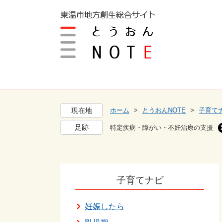
ペ
メ
ー
ニ
ジ
ュ
の
ー
先
を
頭
飛
で
ば
す
し
。
て
現在地
ホーム
>
とうおんNOTE
>
子育て
本
文
特定疾病・障がい・不妊治療の支援
へ
子育てナビ
妊娠したら