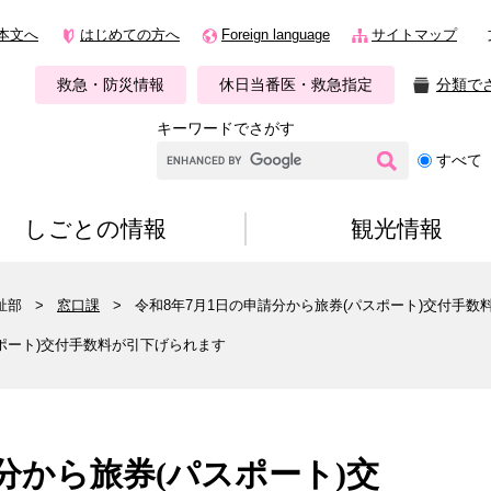
本文へ
はじめての方へ
Foreign language
サイトマップ
救急・防災情報
休日当番医・救急指定
分類で
キーワードでさがす
G
すべて
o
o
g
しごとの情報
観光情報
l
e
カ
祉部
>
窓口課
>
令和8年7月1日の申請分から旅券(パスポート)交付手数
ス
タ
スポート)交付手数料が引下げられます
ム
検
索
分から旅券(パスポート)交