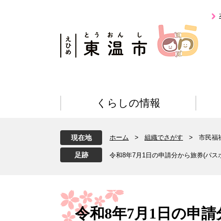
ペ
メ
ー
ニ
ジ
ュ
の
ー
先
を
頭
飛
で
ば
す
し
。
て
くらしの情報
本
文
へ
現在地
ホーム
>
組織でさがす
>
市民福
令和8年7月1日の申請分から旅券(パ
本
文
令和8年7月1日の申請