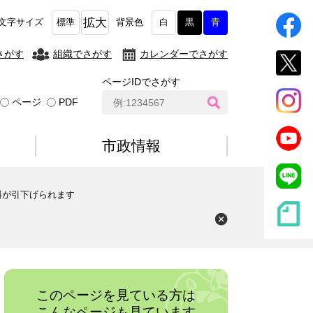
拡大
文字サイズ
標準
背景色
白
黒
青
さがす
組織でさがす
カレンダーでさがす
ページIDでさがす
ペ
ページ
PDF
ー
ジ
I
市政情報
D
検
索
料が引下げられます
このページを見ている方は
こんなページも見ています