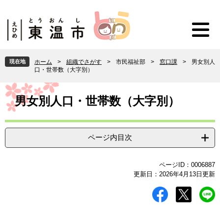
ペ
メ
ー
ニ
ジ
ュ
の
ー
先
を
頭
飛
現在地
ホーム
>
組織でさがす
>
市民福祉部
>
窓口課
>
男女別人
で
ば
口・世帯数（大字別）
す
し
。
て
本
本
文
男女別人口・世帯数（大字別）
文
へ
ページ内目次
ページID：0006887
更新日：2026年4月13日更新