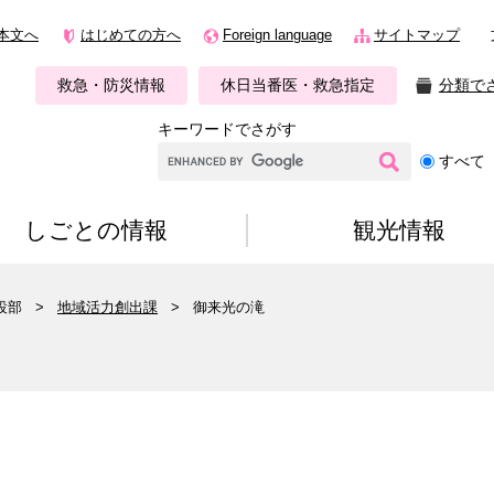
本文へ
はじめての方へ
Foreign language
サイトマップ
救急・防災情報
休日当番医・救急指定
分類で
キーワードでさがす
G
すべて
o
o
g
しごとの情報
観光情報
l
e
カ
設部
>
地域活力創出課
>
御来光の滝
ス
タ
ム
検
索