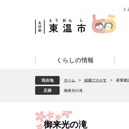
ペ
メ
ー
ニ
ジ
ュ
の
ー
先
を
頭
飛
で
ば
す
し
。
て
くらしの情報
本
文
へ
現在地
ホーム
>
組織でさがす
>
産業建
御来光の滝
本
文
御来光の滝