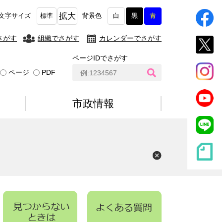
拡大
文字サイズ
標準
背景色
白
黒
青
さがす
組織でさがす
カレンダーでさがす
ページIDでさがす
ペ
ページ
PDF
ー
ジ
I
市政情報
D
検
索