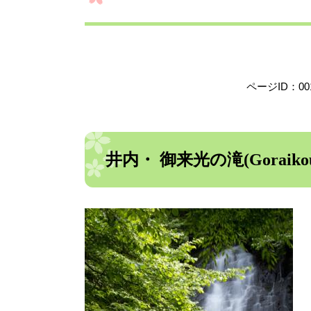
ページID：001
井内・ 御来光の滝(Goraikou no