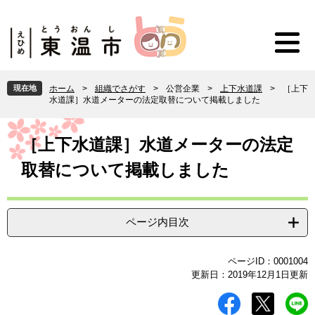
ペ
メ
ー
ニ
ジ
ュ
の
ー
先
を
頭
飛
現在地
ホーム
>
組織でさがす
>
公営企業
>
上下水道課
>
［上下
で
ば
水道課］水道メーターの法定取替について掲載しました
す
し
。
て
本
本
文
［上下水道課］水道メーターの法定
文
取替について掲載しました
へ
ページ内目次
ページID：0001004
更新日：2019年12月1日更新