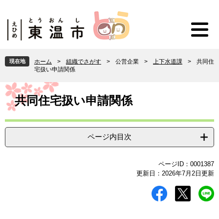
ペ
メ
ー
ニ
ジ
ュ
の
ー
先
を
頭
飛
現在地
ホーム
>
組織でさがす
>
公営企業
>
上下水道課
>
共同住
で
ば
宅扱い申請関係
す
し
。
て
本
本
文
共同住宅扱い申請関係
文
へ
ページ内目次
ページID：0001387
更新日：2026年7月2日更新