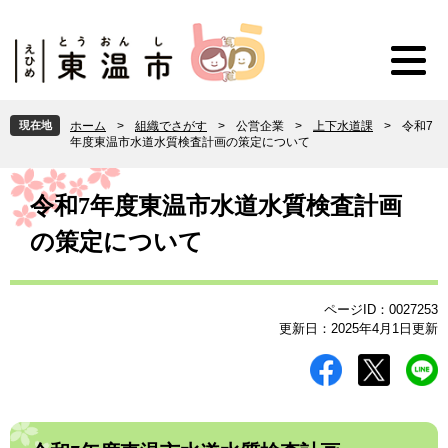
ペ
メ
ー
ニ
ジ
ュ
の
ー
先
を
頭
飛
現在地
ホーム
>
組織でさがす
>
公営企業
>
上下水道課
>
令和7
で
ば
年度東温市水道水質検査計画の策定について
す
し
。
て
本
本
文
令和7年度東温市水道水質検査計画
文
の策定について
へ
ページID：0027253
更新日：2025年4月1日更新