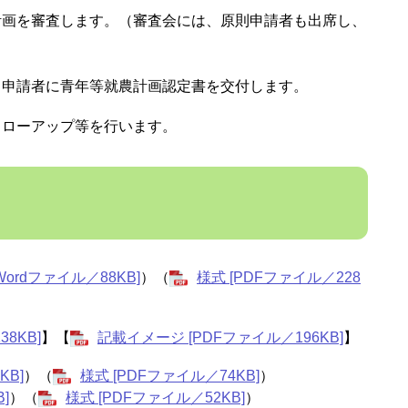
計画を審査します。（審査会には、原則申請者も出席し、
）
、申請者に青年等就農計画認定書を交付します。
ォローアップ等を行います。
Wordファイル／88KB]
）（
様式 [PDFファイル／228
8KB]
】【
記載イメージ [PDFファイル／196KB]
】
KB]
）（
様式 [PDFファイル／74KB]
）
]
）（
様式 [PDFファイル／52KB]
）