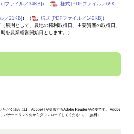
xcelファイル／34KB]
）（
様式 [PDFファイル／69K
ル／21KB]
）（
様式 [PDFファイル／142KB]
）
類（原則として、農地の権利取得日、主要資産の取得日、
時期を農業経営開始日とします。）
＞
ただく場合には、Adobe社が提供するAdobe Readerが必要です。
Adobe
方は、バナーのリンク先からダウンロードしてください。（無料）