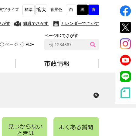
拡大
文字サイズ
標準
背景色
白
黒
青
さがす
組織でさがす
カレンダーでさがす
ページIDでさがす
ペ
ページ
PDF
ー
ジ
I
市政情報
D
検
索