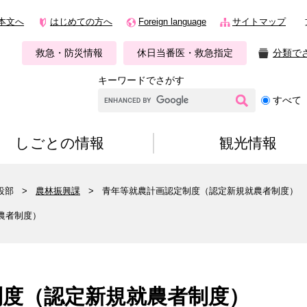
本文へ
はじめての方へ
Foreign language
サイトマップ
救急・防災情報
休日当番医・救急指定
分類で
キーワードでさがす
G
すべて
o
o
g
しごとの情報
観光情報
l
e
カ
設部
>
農林振興課
>
青年等就農計画認定制度（認定新規就農者制度）
ス
タ
農者制度）
ム
検
索
制度（認定新規就農者制度）