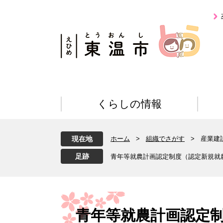
ペ
メ
ー
ニ
ジ
ュ
の
ー
先
を
頭
飛
で
ば
す
し
。
て
くらしの情報
本
文
へ
現在地
ホーム
>
組織でさがす
>
産業建
青年等就農計画認定制度（認定新規就
本
文
青年等就農計画認定