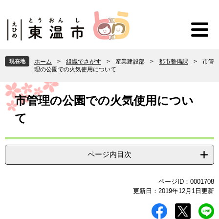
ペ
メ
ー
ニ
ジ
ュ
の
ー
先
を
頭
飛
現在地
ホーム
>
組織でさがす
>
産業建設部
>
都市整備課
>
市管
で
ば
理の公園での火気使用について
す
し
。
て
本
本
文
市管理の公園での火気使用につい
文
て
へ
ページ内目次
ページID：0001708
更新日：2019年12月1日更新