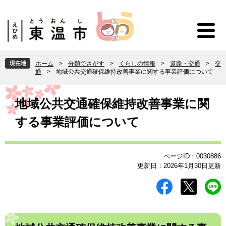
ペ
メ
ー
ニ
ジ
ュ
の
ー
先
を
頭
飛
現在地
ホーム
>
分類でさがす
>
くらしの情報
>
道路・交通
>
交
で
ば
通
>
地域公共交通確保維持改善事業に関する事業評価について
す
し
。
て
本
本
文
地域公共交通確保維持改善事業に関
文
する事業評価について
へ
ページID：0030886
更新日：2026年1月30日更新