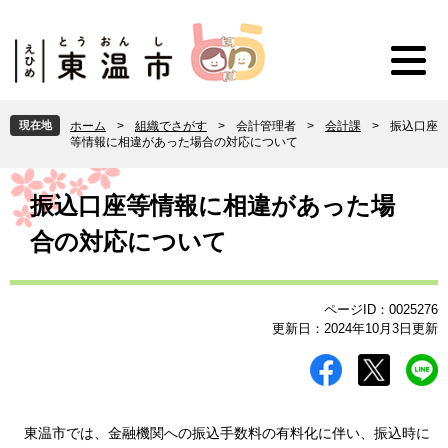
ペ
メ
ー
ニ
ジ
ュ
の
ー
先
を
頭
飛
現在地
ホーム
>
組織でさがす
>
会計管理者
>
会計課
>
振込口座
で
ば
等情報に相違があった場合の対応について
す
し
。
て
本
本
文
振込口座等情報に相違があった場
文
合の対応について
へ
ページID：0025276
更新日：2024年10月3日更新
東温市では、金融機関への振込手数料の有料化に伴い、振込時に