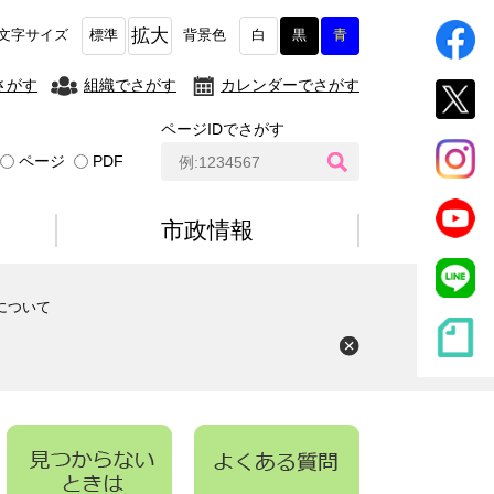
拡大
文字サイズ
標準
背景色
白
黒
青
さがす
組織でさがす
カレンダーでさがす
ページIDでさがす
ペ
ページ
PDF
ー
ジ
I
市政情報
D
検
索
について