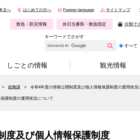
本文へ
はじめての方へ
Foreign language
サイトマップ
救急・防災情報
休日当番医・救急指定
分類で
キーワードでさがす
G
すべて
o
o
g
しごとの情報
観光情報
l
e
カ
>
総務課
>
令和4年度の情報公開制度及び個人情報保護制度の運用状況
ス
タ
報保護制度の運用状況について
ム
検
索
制度及び個人情報保護制度