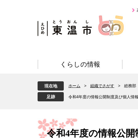
ペ
メ
ー
ニ
ジ
ュ
の
ー
先
を
頭
飛
で
ば
す
し
。
て
くらしの情報
本
文
へ
現在地
ホーム
>
組織でさがす
>
総務部
令和4年度の情報公開制度及び個人情
本
文
令和4年度の情報公開