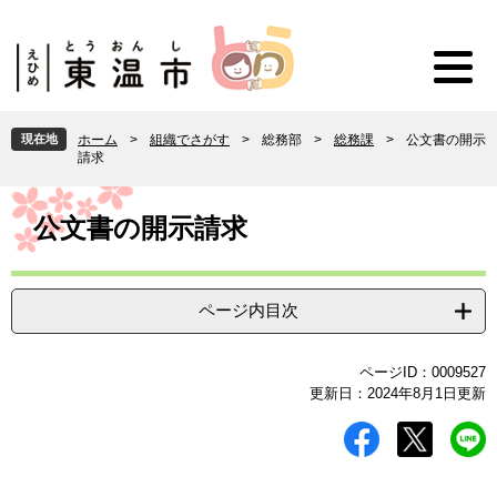
ペ
メ
ー
ニ
ジ
ュ
の
ー
先
を
頭
飛
現在地
ホーム
>
組織でさがす
>
総務部
>
総務課
>
公文書の開示
で
ば
請求
す
し
。
て
本
本
文
公文書の開示請求
文
へ
ページ内目次
ページID：0009527
更新日：2024年8月1日更新