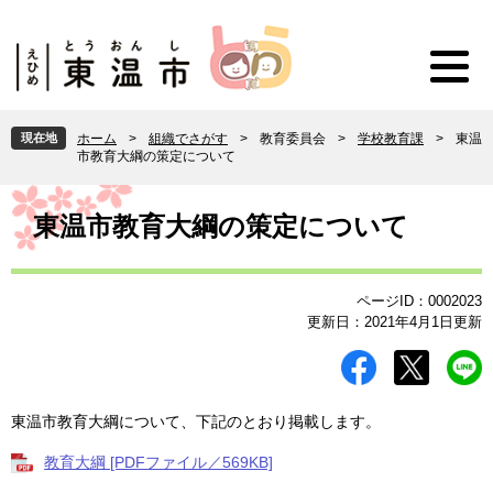
ペ
メ
ー
ニ
ジ
ュ
の
ー
先
を
頭
飛
現在地
ホーム
>
組織でさがす
>
教育委員会
>
学校教育課
>
東温
で
ば
市教育大綱の策定について
す
し
。
て
本
本
文
東温市教育大綱の策定について
文
へ
ページID：0002023
更新日：2021年4月1日更新
東温市教育大綱について、下記のとおり掲載します。
教育大綱 [PDFファイル／569KB]