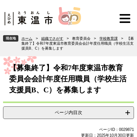
ペ
メ
ー
ニ
ジ
ュ
の
ー
先
を
頭
飛
現在地
ホーム
>
組織でさがす
>
教育委員会
>
学校教育課
>
【募
で
ば
集終了】令和7年度東温市教育委員会会計年度任用職員（学校生活支
す
し
援員B、C）を募集します
。
て
本
本
文
【募集終了】令和7年度東温市教育
文
へ
委員会会計年度任用職員（学校生活
支援員B、C）を募集します
ページ内目次
ページID：0029871
更新日：2025年10月30日更新