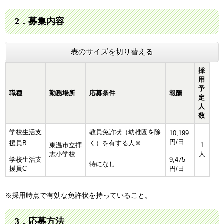
2．募集内容
表のサイズを切り替える
採
用
予
職種
勤務場所
応募条件
報酬
定
人
数
学校生活支
教員免許状（幼稚園を除
10,199
円/日
援員B
く）を有する人※
東温市立拝
1
志小学校
人
学校生活支
9,475
特になし
援員C
円/日
※採用時点で有効な免許状を持っていること。
3．応募方法