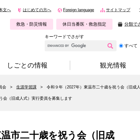
本文へ
はじめての方へ
Foreign language
サイトマップ
救急・防災情報
休日当番医・救急指定
分類で
キーワードでさがす
G
すべて
o
o
g
しごとの情報
観光情報
l
e
カ
員会
>
生涯学習課
>
令和９年（2027年）東温市二十歳を祝う会（旧成
ス
タ
祝う会（旧成人式）実行委員を募集します
ム
検
索
）東温市二十歳を祝う会（旧成