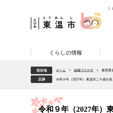
ペ
メ
ー
ニ
ジ
ュ
の
ー
先
を
頭
飛
で
ば
す
し
。
て
くらしの情報
本
文
へ
現在地
ホーム
>
組織でさがす
>
教育委
令和９年（2027年）東温市二十歳を
本
文
令和９年（2027年