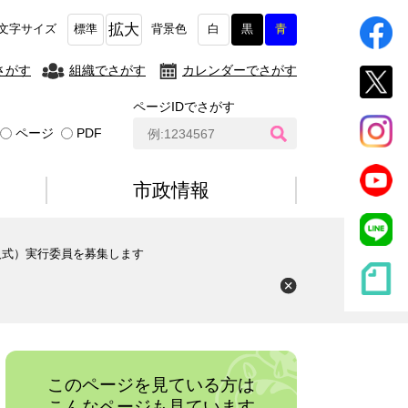
拡大
文字サイズ
標準
背景色
白
黒
青
さがす
組織でさがす
カレンダーでさがす
ページIDでさがす
ペ
ページ
PDF
ー
ジ
I
市政情報
D
検
索
人式）実行委員を募集します
このページを見ている方は
こんなページも見ています