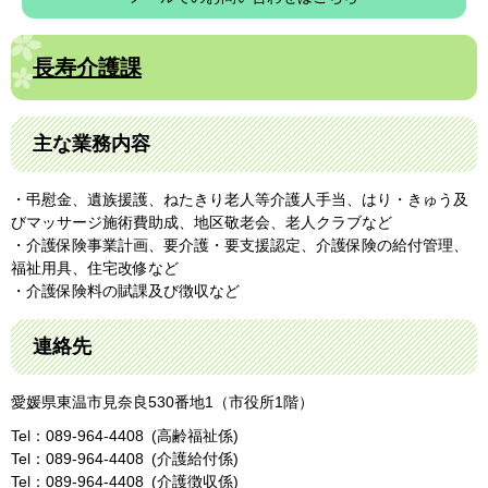
長寿介護課
主な業務内容
・弔慰金、遺族援護、ねたきり老人等介護人手当、はり・きゅう及
びマッサージ施術費助成、地区敬老会、老人クラブなど
・介護保険事業計画、要介護・要支援認定、介護保険の給付管理、
福祉用具、住宅改修など
・介護保険料の賦課及び徴収など
連絡先
愛媛県東温市見奈良530番地1（市役所1階）
Tel：089-964-4408
高齢福祉係
Tel：089-964-4408
介護給付係
Tel：089-964-4408
介護徴収係