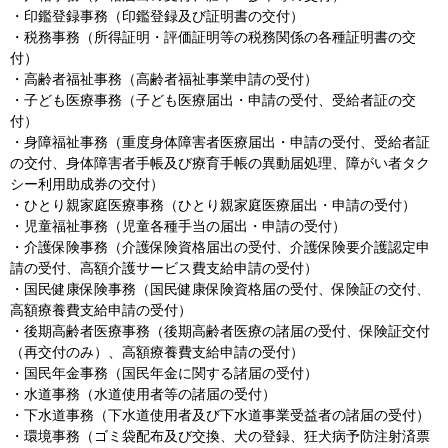
・印鑑登録事務（印鑑登録及び証明書の交付）
・税務事務（所得証明・評価証明等の税務関係の各種証明書の交
付）
・高齢者福祉事務（高齢者福祉事業申請の受付）
・子ども医療事務（子ども医療届出・申請の受付、受給者証の交
付）
・身障福祉事務（重度身体障害者医療届出・申請の受付、受給者証
の交付、身体障害者手帳及び療育手帳の異動届処理、障がい者タク
シー利用助成券の交付）
・ひとり親家庭医療事務（ひとり親家庭医療届出・申請の受付）
・児童福祉事務（児童各種手当の届出・申請の受付）
・介護保険事務（介護保険資格届出の受付、介護保険要介護認定申
請の受付、高額介護サービス費支給申請の受付）
・国民健康保険事務（国民健康保険資格届の受付、保険証の交付、
高額療養費支給申請の受付）
・後期高齢者医療事務（後期高齢者医療の諸届の受付、保険証交付
（再交付のみ）、高額療養費支給申請の受付）
・国民年金事務（国民年金に関する諸届の受付）
・水道事務（水道使用者等の諸届の受付）
・下水道事務（下水道使用者及び下水道事業受益者の諸届の受付）
・環境事務（ゴミ袋配布及び交換、犬の登録、狂犬病予防注射済票