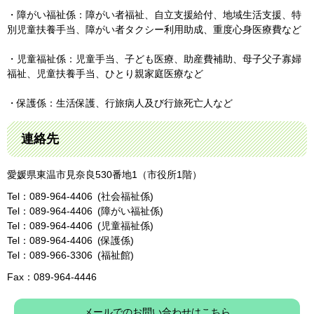
・障がい福祉係：障がい者福祉、自立支援給付、地域生活支援、特
別児童扶養手当、障がい者タクシー利用助成、重度心身医療費など
・児童福祉係：児童手当、子ども医療、助産費補助、母子父子寡婦
福祉、児童扶養手当、ひとり親家庭医療など
・保護係：生活保護、行旅病人及び行旅死亡人など
連絡先
愛媛県東温市見奈良530番地1（市役所1階）
Tel：089-964-4406
社会福祉係
Tel：089-964-4406
障がい福祉係
Tel：089-964-4406
児童福祉係
Tel：089-964-4406
保護係
Tel：089-966-3306
福祉館
Fax：089-964-4446
メールでのお問い合わせはこちら