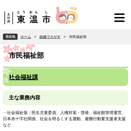
ペ
メ
ー
ニ
ジ
ュ
の
ー
先
を
頭
飛
現在地
ホーム
>
組織でさがす
>
市民福祉部
で
ば
す
し
本
。
て
文
市民福祉部
本
文
へ
社会福祉課
主な業務内容
・社会福祉係：民生児童委員、人権対策・啓発、福祉館管理運営、
日本赤十字社関係、社会を明るくする運動、避難行動要支援者支援
など