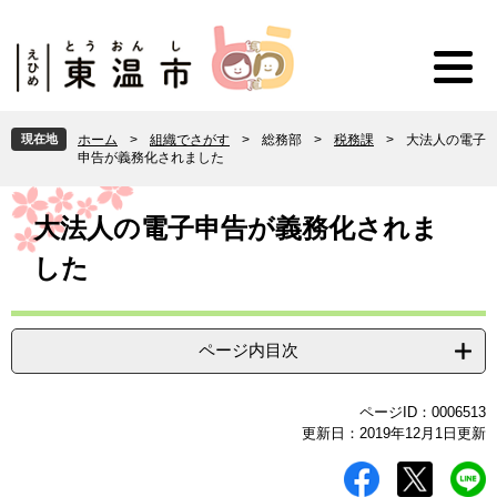
ペ
メ
ー
ニ
ジ
ュ
の
ー
先
を
頭
飛
現在地
ホーム
>
組織でさがす
>
総務部
>
税務課
>
大法人の電子
で
ば
申告が義務化されました
す
し
。
て
本
本
文
大法人の電子申告が義務化されま
文
した
へ
ページ内目次
ページID：0006513
更新日：2019年12月1日更新