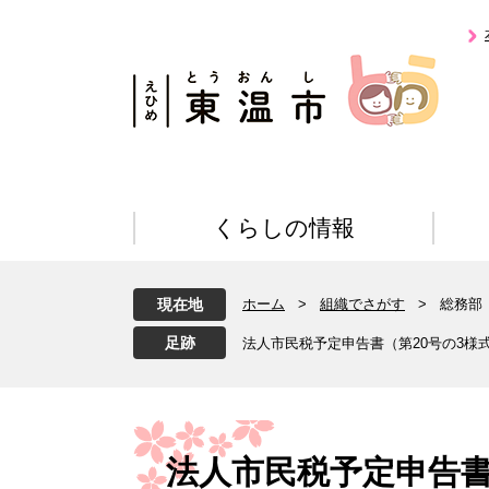
ペ
メ
ー
ニ
ジ
ュ
の
ー
先
を
頭
飛
で
ば
す
し
。
て
くらしの情報
本
文
へ
現在地
ホーム
>
組織でさがす
>
総務部
法人市民税予定申告書（第20号の3様
本
文
法人市民税予定申告書