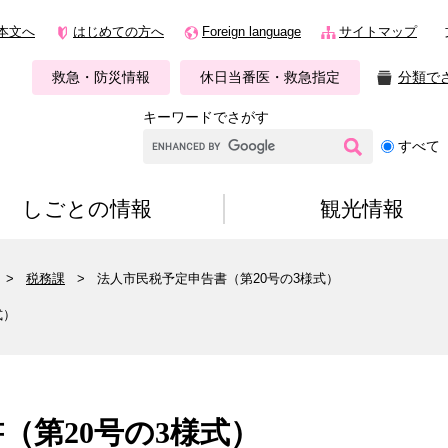
本文へ
はじめての方へ
Foreign language
サイトマップ
救急・防災情報
休日当番医・救急指定
分類で
キーワードでさがす
G
すべて
o
o
g
しごとの情報
観光情報
l
e
カ
>
税務課
>
法人市民税予定申告書（第20号の3様式）
ス
タ
式）
ム
検
索
（第20号の3様式）