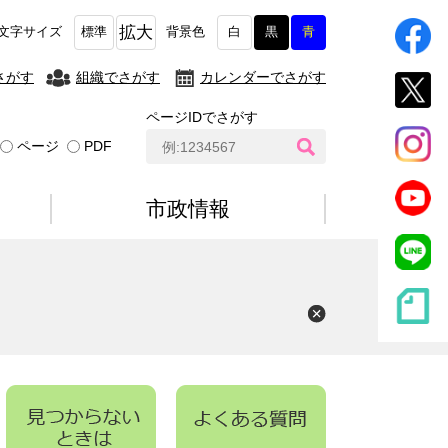
拡大
文字サイズ
標準
背景色
白
黒
青
さがす
組織でさがす
カレンダーでさがす
ページIDでさがす
ペ
ページ
PDF
ー
ジ
I
市政情報
D
検
索