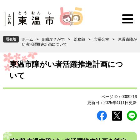
ペ
メ
ー
ニ
ジ
ュ
の
ー
先
を
頭
飛
現在地
ホーム
>
組織でさがす
>
総務部
>
市長公室
>
東温市障が
で
ば
い者活躍推進計画について
す
し
。
て
本
本
文
東温市障がい者活躍推進計画につ
文
いて
へ
ページID：0009216
更新日：2025年4月1日更新