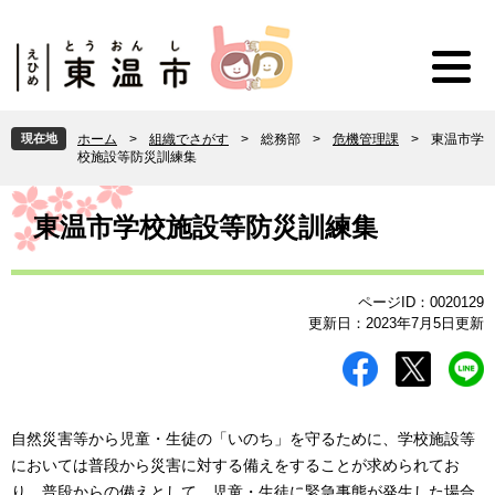
ペ
メ
ー
ニ
ジ
ュ
の
ー
先
を
頭
飛
現在地
ホーム
>
組織でさがす
>
総務部
>
危機管理課
>
東温市学
で
ば
校施設等防災訓練集
す
し
。
て
本
本
文
東温市学校施設等防災訓練集
文
へ
ページID：0020129
更新日：2023年7月5日更新
自然災害等から児童・生徒の「いのち」を守るために、学校施設等
においては普段から災害に対する備えをすることが求められてお
り、普段からの備えとして、児童・生徒に緊急事態が発生した場合