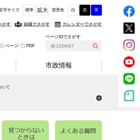
拡大
文字サイズ
標準
背景色
白
黒
青
さがす
組織でさがす
カレンダーでさがす
ページIDでさがす
ペ
ページ
PDF
ー
ジ
I
市政情報
D
検
索
ついて