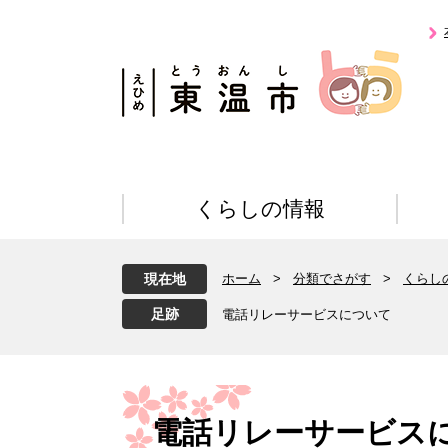
ペ
メ
ー
ニ
ジ
ュ
の
ー
先
を
頭
飛
で
ば
す
し
。
て
くらしの情報
本
文
へ
現在地
ホーム
>
分類でさがす
>
くらし
電話リレーサービスについて
本
文
電話リレーサービス