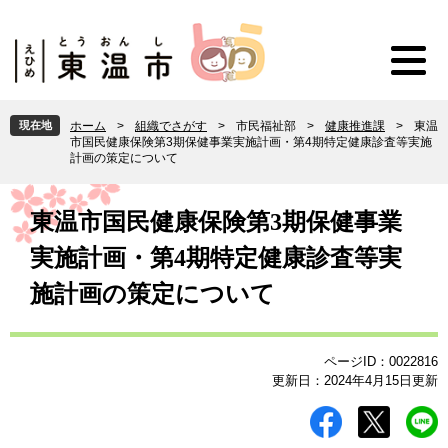
ペ
メ
ー
ニ
ジ
ュ
の
ー
先
を
頭
飛
現在地
ホーム
>
組織でさがす
>
市民福祉部
>
健康推進課
>
東温
で
ば
市国民健康保険第3期保健事業実施計画・第4期特定健康診査等実施
す
し
計画の策定について
。
て
本
本
文
東温市国民健康保険第3期保健事業
文
へ
実施計画・第4期特定健康診査等実
施計画の策定について
ページID：0022816
更新日：2024年4月15日更新