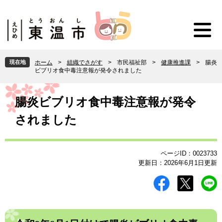
ペ
メ
ー
ニ
ジ
ュ
の
ー
先
を
頭
飛
現在地
ホーム
>
組織でさがす
>
市民福祉部
>
健康推進課
>
腸炎
で
ば
ビブリオ食中毒注意報が発令されました
す
し
。
て
本
本
文
腸炎ビブリオ食中毒注意報が発令
文
されました
へ
ページID：0023733
更新日：2026年6月1日更新